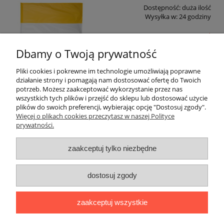
Dostępność:
duża ilość
Wysyłka w:
24 godziny
25,00 zł
Dbamy o Twoją prywatność
20,33 zł
Cena netto:
Pliki cookies i pokrewne im technologie umożliwiają poprawne
do koszyka
działanie strony i pomagają nam dostosować ofertę do Twoich
potrzeb. Możesz zaakceptować wykorzystanie przez nas
wszystkich tych plików i przejść do sklepu lub dostosować użycie
plików do swoich preferencji, wybierając opcję "Dostosuj zgody".
Warunki zakupów
Więcej o plikach cookies przeczytasz w naszej Polityce
prywatności.
Płatności i dostawa
zaakceptuj tylko niezbędne
Moje konto
dostosuj zgody
Informacje o sklepie
zaakceptuj wszystkie
EKON STUDIO | ul. Górczewska 228B/U6, 01-460 Warszawa | NIP:
5341899576 | REGON: 140059909 | Email:
ekonstudio@republika.pl
| Telefon:
223 049 782