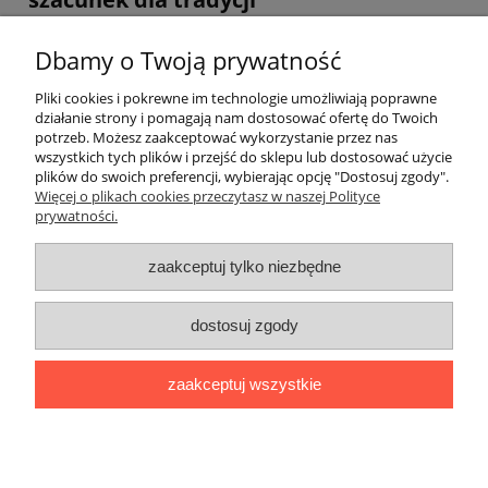
Jeśli chcesz godnie wyeksponować flagę miasta, zapraszamy do
Dbamy o Twoją prywatność
kontaktu. W EKON STUDIO znajdziesz flagi miast polskich, które
spełnią oczekiwania pod względem estetyki, jakości i zgodności z
Pliki cookies i pokrewne im technologie umożliwiają poprawne
oficjalną symboliką. Sprawdź naszą ofertę i zamów flagę swojego
działanie strony i pomagają nam dostosować ofertę do Twoich
miasta, by prezentowała się godnie i wyrażała ważne wartości dla
potrzeb. Możesz zaakceptować wykorzystanie przez nas
lokalnej społeczności.
wszystkich tych plików i przejść do sklepu lub dostosować użycie
plików do swoich preferencji, wybierając opcję "Dostosuj zgody".
Warunki zakupów
Więcej o plikach cookies przeczytasz w naszej Polityce
prywatności.
Płatności i dostawa
zaakceptuj tylko niezbędne
Moje konto
dostosuj zgody
Informacje o sklepie
zaakceptuj wszystkie
EKON STUDIO | ul. Górczewska 228B/U6, 01-460 Warszawa | NIP:
5341899576 | REGON: 140059909 | Email:
ekonstudio@republika.pl
| Telefon:
223 049 782
pokaż pełną wersję strony