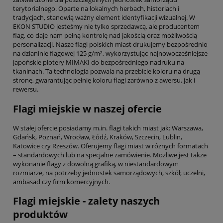
terytorialnego. Oparte na lokalnych herbach, historiach i
tradycjach, stanowią ważny element identyfikacji wizualnej. W
EKON STUDIO jesteśmy nie tylko sprzedawcą, ale producentem
flag, co daje nam pełną kontrolę nad jakością oraz możliwością
personalizacji. Nasze flagi polskich miast drukujemy bezpośrednio
na dzianinie flagowej 125 g/m², wykorzystując najnowocześniejsze
japońskie plotery MIMAKI do bezpośredniego nadruku na
tkaninach. Ta technologia pozwala na przebicie koloru na drugą
stronę, gwarantując pełnię koloru flagi zarówno z awersu, jak i
rewersu.
Flagi miejskie w naszej ofercie
W stałej ofercie posiadamy m.in. flagi takich miast jak: Warszawa,
Gdańsk, Poznań, Wrocław, Łódź, Kraków, Szczecin, Lublin,
Katowice czy Rzeszów. Oferujemy flagi miast w różnych formatach
– standardowych lub na specjalne zamówienie. Możliwe jest także
wykonanie flagy z dowolną grafiką, w niestandardowym
rozmiarze, na potrzeby jednostek samorządowych, szkół, uczelni,
ambasad czy firm komercyjnych.
Flagi miejskie - zalety naszych
produktów