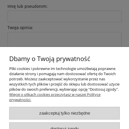
Imię lub pseudonim:
Twoja opinia:
Dbamy o Twoją prywatność
Pliki cookies i pokrewne im technologie umożliwiają poprawne
wyślij
działanie strony i pomagają nam dostosować ofertę do Twoich
potrzeb. Możesz zaakceptować wykorzystanie przez nas
wszystkich tych plików i przejść do sklepu lub dostosować użycie
plików do swoich preferencji, wybierając opcję "Dostosuj zgody".
Warunki zakupów
Więcej o plikach cookies przeczytasz w naszej Polityce
prywatności.
Płatności i dostawa
zaakceptuj tylko niezbędne
Moje konto
dostosuj zgody